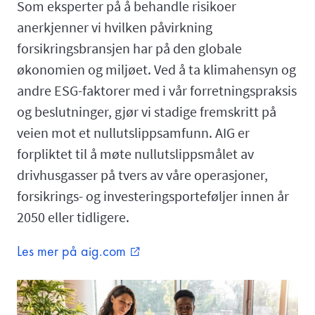
Som eksperter på å behandle risikoer
anerkjenner vi hvilken påvirkning
forsikringsbransjen har på den globale
økonomien og miljøet. Ved å ta klimahensyn og
andre ESG-faktorer med i vår forretningspraksis
og beslutninger, gjør vi stadige fremskritt på
veien mot et nullutslippsamfunn. AIG er
forpliktet til å møte nullutslippsmålet av
drivhusgasser på tvers av våre operasjoner,
forsikrings- og investeringsporteføljer innen år
2050 eller tidligere.
Les mer på aig.com
external_link