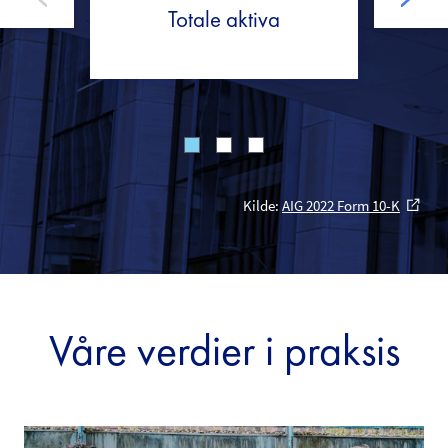
Land 
Totale aktiva
Kilde:
AIG 2022 Form 10-K
external_link
Våre verdier i praksis