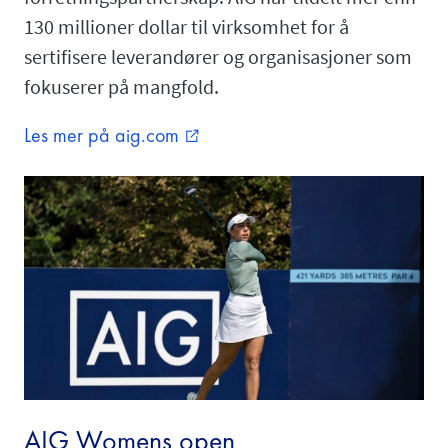
130 millioner dollar til virksomhet for å
sertifisere leverandører og organisasjoner som
fokuserer på mangfold.
Les mer på aig.com
external_link
AIG Womens open