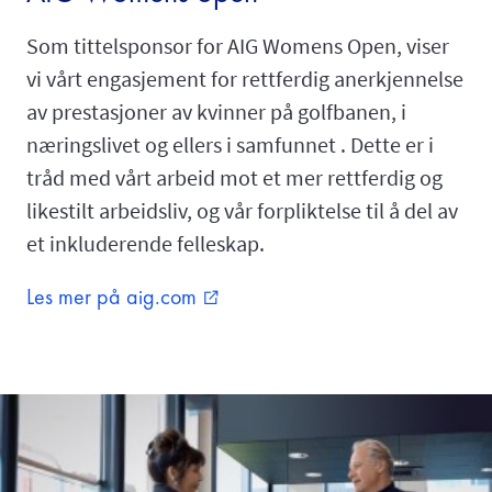
Som tittelsponsor for AIG Womens Open, viser
vi vårt engasjement for rettferdig anerkjennelse
av prestasjoner av kvinner på golfbanen, i
næringslivet og ellers i samfunnet . Dette er i
tråd med vårt arbeid mot et mer rettferdig og
likestilt arbeidsliv, og vår forpliktelse til å del av
et inkluderende felleskap.
Les mer på aig.com
external_link