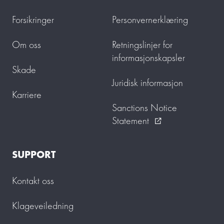
Forsikringer
Personvernerklæring
Om oss
Retningslinjer for
informasjonskapsler
Skade
Juridisk informasjon
Karriere
Sanctions Notice
Statement
external_link
SUPPORT
Kontakt oss
Klageveiledning